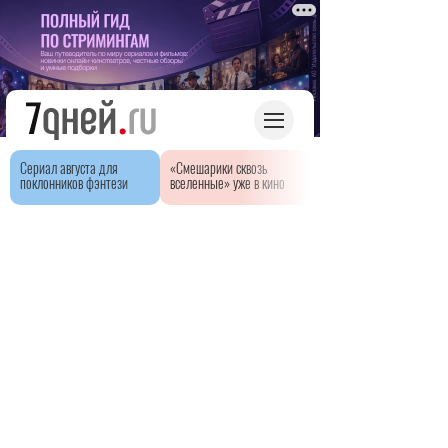
Сериал августа для
«Смешарики сквозь
поклонников фэнтези
вселенные» уже в кино