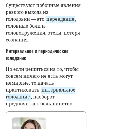
Существуют побочные явления
резкого выхода из
голодовки
—
это
переедание
,
головные боли и
головокружения, отеки, потеря
сознания.
Интервальное и периодическое
голодание
Но если решиться на то, чтобы
совсем ничего не есть могут
немногие, то начать
практиковать
интервальное
голодание
, наоборот,
предпочитает большинство.