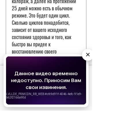
калораж, а далее на протяжении
25 дней можно есть в обычном
режиме. Это будет один цикл.
Сколько циклов понадобится,
зависит от вашего исходного
состояния здоровья и того, как
быстро вы придее к
восстановлению своего
×
организма».
АО «Издательство СЕМЬ ДНЕЙ»
использует
cookie
для персонализации сервисов и
удобства пользователей. Вы можете
Данная диета, по мнению
запретить сохранение cookie в настройках
эксперта, может
своего браузера.
рекомендоваться для
Хорошо
профилактики онкологических
заболеваний, диабета второго
типа, сердечно-сосудистых и
нейродегенеративных