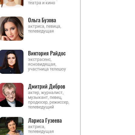
театра и кино
Ольга Бузова
актриса, певица,
телеведущая
Виктория Райдос
экстрасенс,
ясновидящая,
участница телешоу
Дмитрий Дибров
актер, журналист,
музыкант, певец,
продюсер, режиссер,
телеведущий
Лариса Гузеева
актриса,
телеведущая