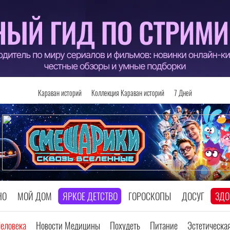
Караван историй
Коллекция Караван историй
7 Дней
НО
МОЙ ДОМ
ЯРКОЕ ДЕТСТВО
ГОРОСКОПЫ
ДОСУГ
ЗДО
Человека
Новости Медицины
Похудеть
Питание
Эстетическа