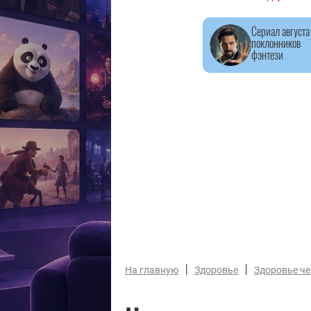
Сериал августа
поклонников
фэнтези
|
|
На главную
Здоровье
Здоровье ч