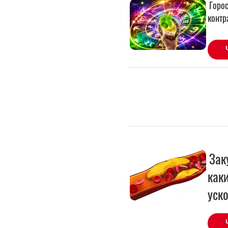
Зак
как
уск