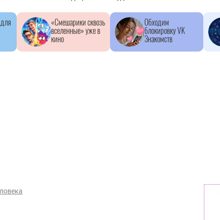
 для
«Смешарики сквозь
Обходим
вселенные» уже в
блокировку VK
кино
Знакомств
еловека