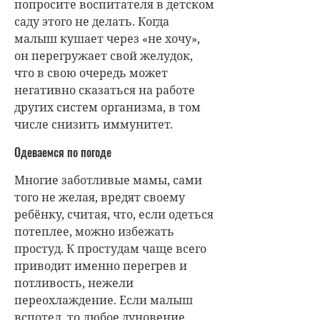
переохлаждение. Если малыш
вспотел, то любое дуновение
ветра может спровоцировать
заболевание. Ребёнок на
прогулке всегда двигается, а
ребёнок в движении не
замёрзнет и уж тем более не
заболеет. Чего нельзя сказать о
вспотевшем малыше.
Это же правило проецируем на
пребывание в помещении.
Одевайте в группу ребёнка
полегче. Все мы прекрасно знаем,
как сильно работают батареи
зимой. Ребёнок в саду постоянно
двигается. Если за это время он
успел вспотеть, а потом вышел с
воспитателем на прогулку,