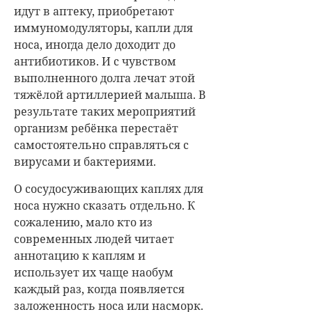
каждый раз, когда появляется
заложенность носа или насморк.
А ведь использовать капли
можно не более пяти дней и в
строгой дозировке.
В противном случае может
возникнуть привыкание, когда
без капель детский носик не
сможет уже дышать. Гораздо
эффективнее будет использовать
после сада солевые растворы для
промывания на основе морской
воды. Эта мера позволит удалить
из носа вирусы и бактерии,
которые за день осели на
слизистой, и предотвратит
многие болезни.