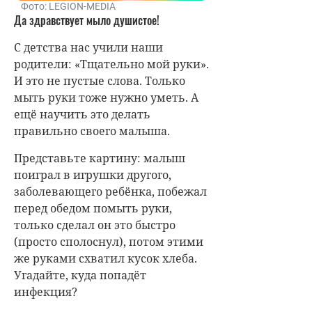
инфекция?
Воспитателям из-за большого
количества детей сложно
уследить, насколько хорошо
каждый ребёнок помыл руки.
Поэтому научите этой процедуре
сына или дочку дома:
сначала намочите руки
водой;
затем в течение двадцати
секунд намыливаем руки
(при этом мылим не только
ладошки, но кисти рук
целиком, включая область
между пальчиками и под
ногтями);