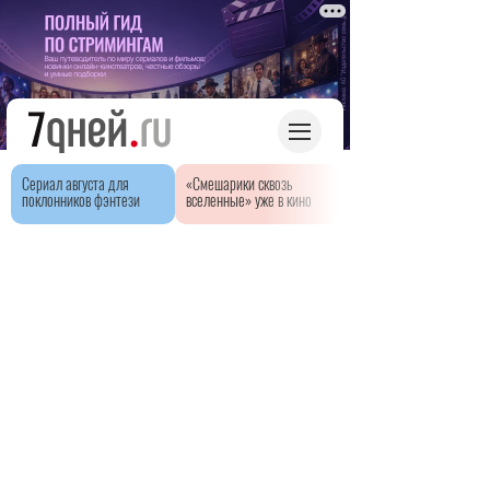
Сериал августа для
«Смешарики сквозь
поклонников фэнтези
вселенные» уже в кино