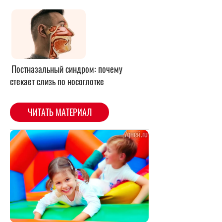
Фото: LEGION-MEDIA
Да здравствует мыло душистое!
С детства нас учили наши
родители: «Тщательно мой руки».
И это не пустые слова. Только
мыть руки тоже нужно уметь. А
ещё научить это делать
правильно своего малыша.
Представьте картину: малыш
поиграл в игрушки другого,
заболевающего ребёнка, побежал
перед обедом помыть руки,
только сделал он это быстро
(просто сполоснул), потом этими
же руками схватил кусок хлеба.
Угадайте, куда попадёт