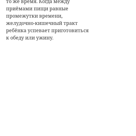
то же время. Когда между
приёмами пищи равные
промежутки времени,
желудочно-кишечный тракт
ребёнка успевает приготовиться
к обеду или ужину.
Владимир Зайцев
Фото: из личного архива В. Зайцева
И раз уж пошла речь о питании, в
очередной раз стоит напомнить,
что питание ребёнка должно
быть сбалансированным и
включать мясо, рыбу, злаки,
овощи и фрукты. Любимый
многими фаст-фуд пользы
организму точно не принесёт,
поэтому свести его потребление
нужно к минимуму.