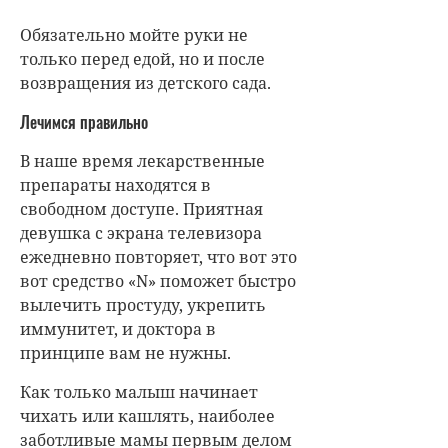
чихать или кашлять, наиболее
заботливые мамы первым делом
идут в аптеку, приобретают
иммуномодуляторы, капли для
носа, иногда дело доходит до
антибиотиков. И с чувством
выполненного долга лечат этой
тяжёлой артиллерией малыша. В
результате таких мероприятий
организм ребёнка перестаёт
самостоятельно справляться с
вирусами и бактериями.
О сосудосуживающих каплях для
носа нужно сказать отдельно. К
сожалению, мало кто из
современных людей читает
аннотацию к каплям и
использует их чаще наобум