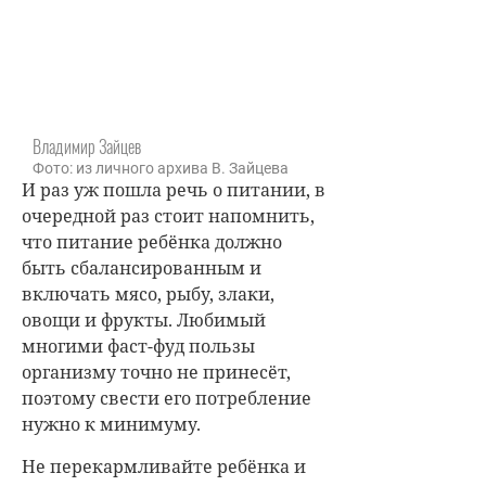
Не перекармливайте ребёнка и
попросите воспитателя в детском
саду этого не делать. Когда
малыш кушает через «не хочу»,
он перегружает свой желудок,
что в свою очередь может
негативно сказаться на работе
других систем организма, в том
числе снизить иммунитет.
Одеваемся по погоде
Многие заботливые мамы, сами
того не желая, вредят своему
ребёнку, считая, что, если одеться
потеплее, можно избежать
простуд. К простудам чаще всего
приводит именно перегрев и
потливость, нежели