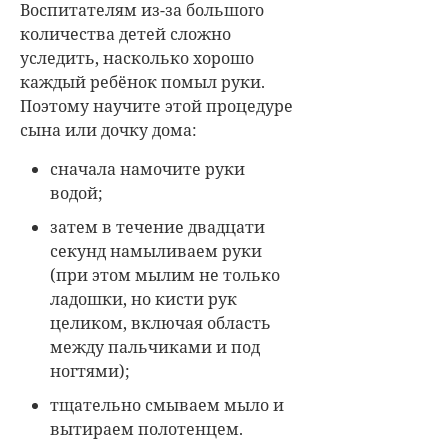
тщательно смываем мыло и
вытираем полотенцем.
Обязательно мойте руки не
только перед едой, но и после
возвращения из детского сада.
Лечимся правильно
В наше время лекарственные
препараты находятся в
свободном доступе. Приятная
девушка с экрана телевизора
ежедневно повторяет, что вот это
вот средство «N» поможет быстро
вылечить простуду, укрепить
иммунитет, и доктора в
принципе вам не нужны.
Как только малыш начинает