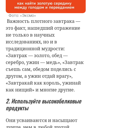
Фото: «Эксмо»
Важность плотного завтрака —
это факт, нашедший отражение
не только в научных
исследованиях, но и в
традиционной мудрости:
«Завтрак — золото, обед —
серебро, ужин — медь», «Завтрак
съешь сам, обедом поделись с
другом, а ужин отдай врагу»,
«Завтракай как король, ужинай
как нищий» и многие другие.
2. Используйте высокобелковые
продукты
Они усваиваются и насыщают
лучше, чем в любой другой