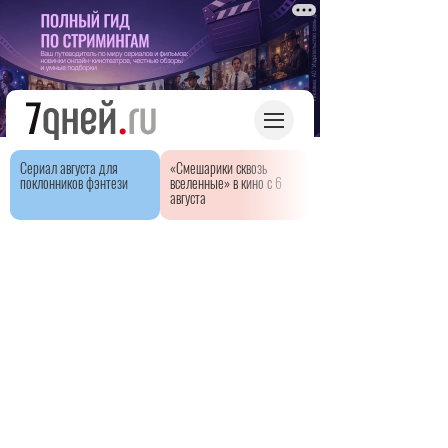
Сериал августа для
«Смешарики сквозь
поклонников фэнтези
вселенные» в кино с 6
августа