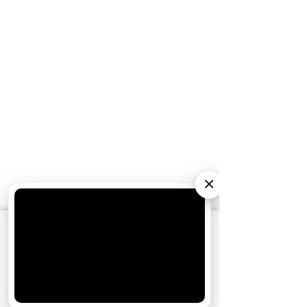
×
АО «Издательство СЕМЬ ДНЕЙ»
использует
cookie
для персонализации сервисов и
удобства пользователей. Вы можете
запретить сохранение cookie в настройках
своего браузера.
Хорошо