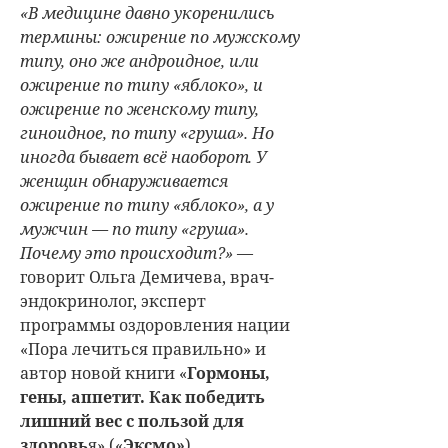
«В медицине давно укоренились
термины: ожирение по мужскому
типу, оно же андроидное, или
ожирение по типу «яблоко», и
ожирение по женскому типу,
гиноидное, по типу «груша». Но
иногда бывает всё наоборот. У
женщин обнаруживается
ожирение по типу «яблоко», а у
мужчин — по типу «груша».
Почему это происходит?»
—
говорит
Ольга Демичева
,
врач-
эндокринолог, эксперт
программы оздоровления нации
«Пора лечиться правильно» и
автор новой книги «
Гормоны,
гены, аппетит. Как победить
лишний вес с пользой для
здоровь
я» («
Эксмо»
).