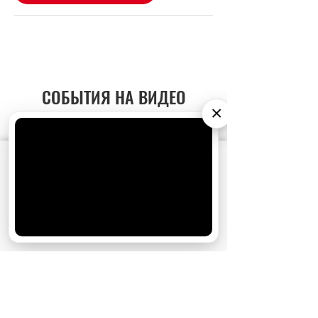
СОБЫТИЯ НА ВИДЕО
×
АО «Издательство СЕМЬ ДНЕЙ»
использует
cookie
для персонализации сервисов и
удобства пользователей. Вы можете
запретить сохранение cookie в настройках
своего браузера.
Хорошо