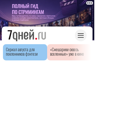
Сериал августа для
«Смешарики сквозь
поклонников фэнтези
вселенные» уже в кино