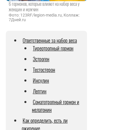
6 гормонов, которые влияют на набор веса у
женщин и мужчин
Фото: 123RF/legion-media.ru, Коллаж:
7Дней.ru
Ответственные за набор веса
Тиреотропный гормон
Эстроген
Тестостерон
Инсулин
Лептин
Соматотропный гормон и
мелатонин
Как определить, есть ли
ожирение