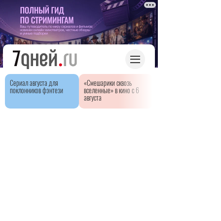
Сериал августа для
«Смешарики сквозь
поклонников фэнтези
вселенные» в кино с 6
августа