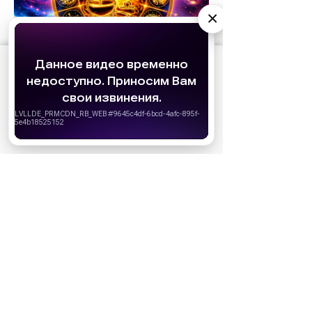
×
АО «Издательство СЕМЬ ДНЕЙ»
использует
cookie
для персонализации сервисов и
удобства пользователей. Вы можете
запретить сохранение cookie в настройках
своего браузера.
Хорошо