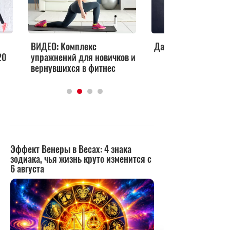
ВИДЕО: Комплекс
Дави, толкай, худей!
20
упражнений для новичков и
вернувшихся в фитнес