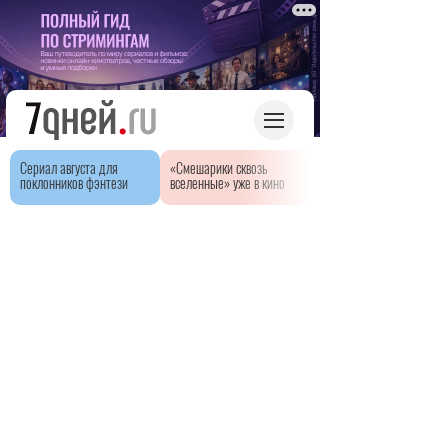
Сериал августа для
«Смешарики сквозь
поклонников фэнтези
вселенные» уже в кино