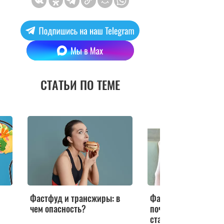
СТАТЬИ ПО ТЕМЕ
Фастфуд и трансжиры: в
Фастфуд и газировк
чем опасность?
почему волосы быст
становятся грязным