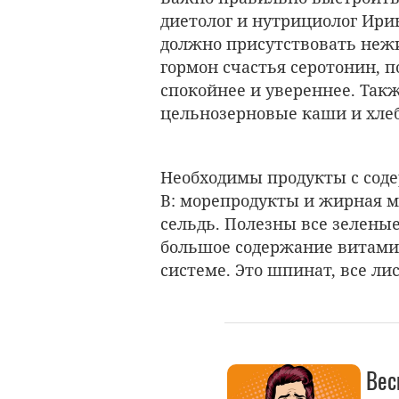
диетолог и нутрициолог Ирин
должно присутствовать нежи
гормон счастья серотонин, 
спокойнее и увереннее. Так
цельнозерновые каши и хлеб
Необходимы продукты с сод
B: морепродукты и жирная м
сельдь. Полезны все зеленые
большое содержание витами
системе. Это шпинат, все ли
Вес