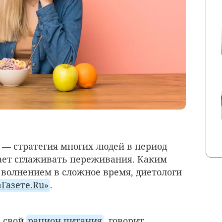
— стратегия многих людей в период
гает сглаживать переживания. Каким
 волнением в сложное время, диетологи
«Газете.Ru»
.
 свой
рацион питания
, говорит