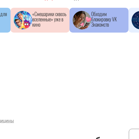
 для
«Смешарики сквозь
Обходим
вселенные» уже в
блокировку VK
кино
Знакомств
дицины