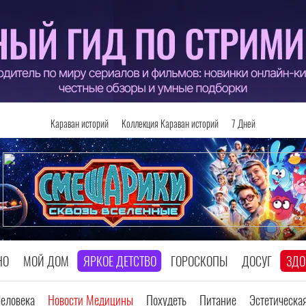
Караван историй
Коллекция Караван историй
7 Дней
НО
МОЙ ДОМ
ЯРКОЕ ДЕТСТВО
ГОРОСКОПЫ
ДОСУГ
ЗДО
Человека
Новости Медицины
Похудеть
Питание
Эстетическа