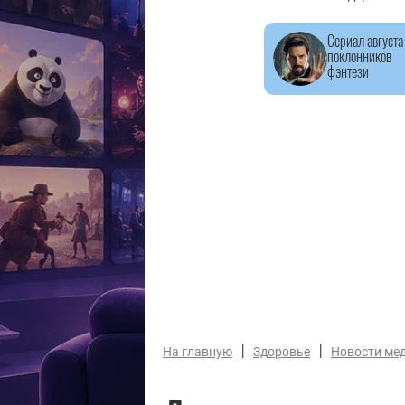
Сериал августа
поклонников
фэнтези
|
|
На главную
Здоровье
Новости ме