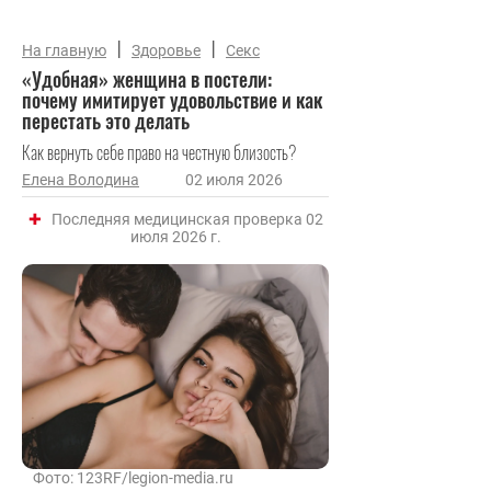
|
|
На главную
Здоровье
Секс
«Удобная» женщина в постели:
почему имитирует удовольствие и как
перестать это делать
Как вернуть себе право на честную близость?
Елена Володина
02 июля 2026
Последняя медицинская проверка 02
июля 2026 г.
Фото: 123RF/legion-media.ru