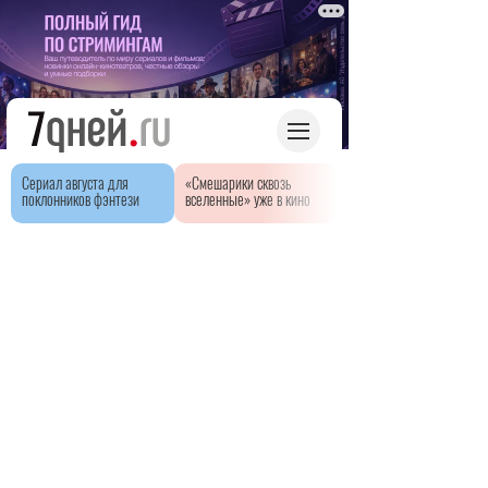
Сериал августа для
«Смешарики сквозь
поклонников фэнтези
вселенные» уже в кино