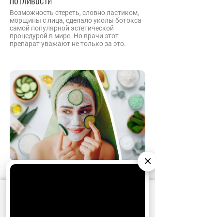
Возможность стереть, словно ластиком,
морщины с лица, сделало уколы ботокса
самой популярной эстетической
процедурой в мире. Но врачи этот
препарат уважают не только за это.
×
Эстетическая
18.02.2022
17:00
медицина
АО «Издательство СЕМЬ ДНЕЙ»
использует
Уход за кожей: работают ли
cookie
для персонализации сервисов и
домашние маски для лица
удобства пользователей. Вы можете