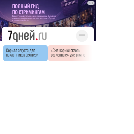
Сериал августа для
«Смешарики сквозь
поклонников фэнтези
вселенные» уже в кино