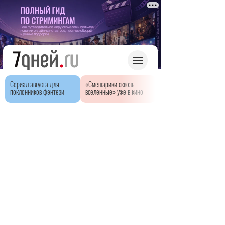
Сериал августа для
«Смешарики сквозь
поклонников фэнтези
вселенные» уже в кино