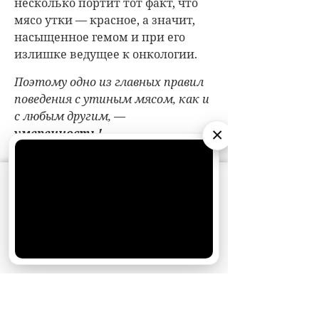
несколько портит тот факт, что
мясо утки — красное, а значит,
насыщенное гемом и при его
излишке ведущее к онкологии.
Поэтому одно из главных правил
поведения с утиным мясом, как и
с любым другим, —
×
умеренность!
АО «Издательство СЕМЬ ДНЕЙ»
использует
cookie
для персонализации сервисов и
удобства пользователей. Вы можете
запретить сохранение cookie в настройках
своего браузера.
Хорошо