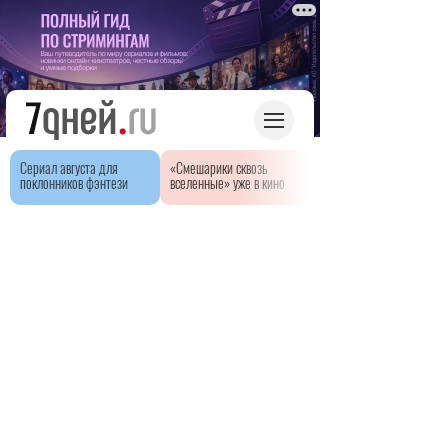
Сериал августа для
«Смешарики сквозь
поклонников фэнтези
вселенные» уже в кино