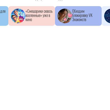
 для
«Смешарики сквозь
Обходим
вселенные» уже в
блокировку VK
кино
Знакомств