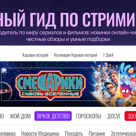
Караван историй
Коллекция Караван историй
7 Дней
НО
МОЙ ДОМ
ЯРКОЕ ДЕТСТВО
ГОРОСКОПЫ
ДОСУГ
ЗДО
Человека
Новости Медицины
Похудеть
Питание
Эстетическа