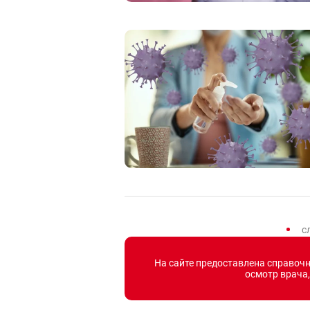
с
На сайте предоставлена справоч
осмотр врача,