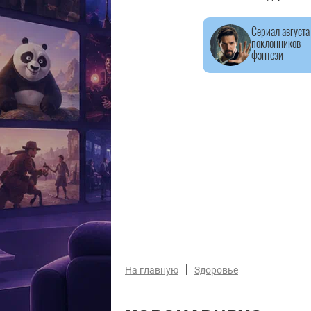
Сериал августа
поклонников
фэнтези
|
На главную
Здоровье