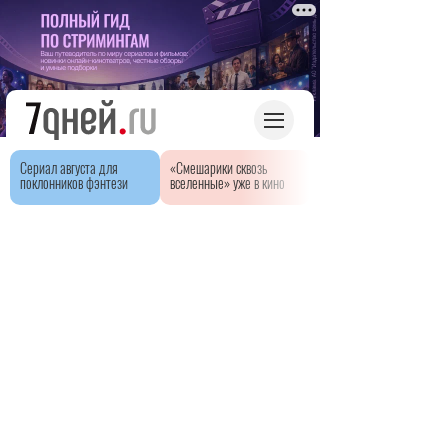
Сериал августа для
«Смешарики сквозь
поклонников фэнтези
вселенные» уже в кино