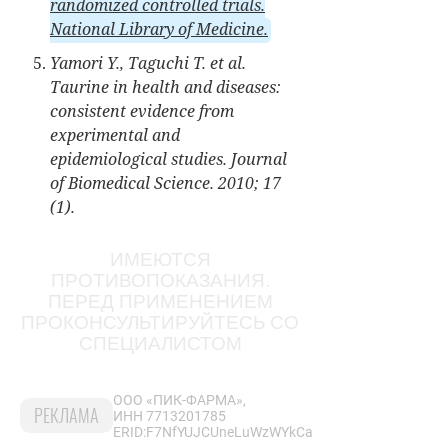
randomized controlled trials.
National Library of Medicine.
Yamori Y., Taguchi T. et al.
Taurine in health and diseases:
consistent evidence from
experimental and
epidemiological studies. Journal
of Biomedical Science. 2010; 17
(1).
ИМЕЮТСЯ
ПРОТИВОПОКАЗАНИЯ.
ПЕРЕД ПРИМЕНЕНИЕМ
ПРОКОНСУЛЬТИРУЙТЕСЬ СО
СПЕЦИАЛИСТОМ
ООО «ПИК-ФАРМА»,
РЕКЛАМА
ИНН 7713201785
ERID:F7NfYUJCUneLuWzWYkCa