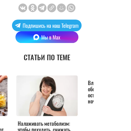
СТАТЬИ ПО ТЕМЕ
Налаживать метаболизм:
Влияет на метаболи
от
чтобы похудеть, снижать
обогревать нельзя