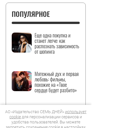
ПОПУЛЯРНОЕ
Еще одна покупка и
станет легче: как
распознать зависимость
от шопинга
Мятежный дух и первая
любовь: фильмы,
похожие на «Твое
сердце будет разбито»
Эффект линзы: почему
АО «Издательство СЕМЬ ДНЕЙ»
использует
мокрые волосы на
cookie
для персонализации сервисов и
пляже — это опасное
удобства пользователей. Вы можете
запретить сохранение cookie в настройках