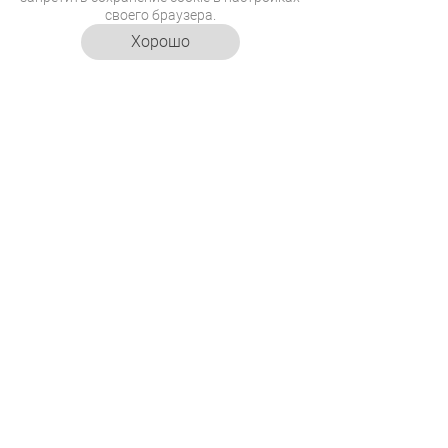
сочетание для красоты
своего браузера.
и здоровья
Хорошо
Муза Йоргоса
Лантимоса: изящное
старение Рэйчел Вайс
подарило звезде новую
эру актерской карьеры
«Остров Мечты»
открывает более 30
новых пространств F&B
в уличной части парка
ЗВЕЗДЫ В ТРЕНДЕ