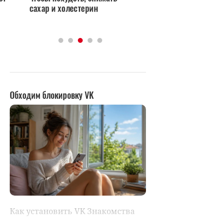
сахар и холестерин
оставлять включен
ночь