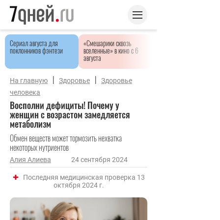
Сериал августа для
«Смешарики сквозь
поклонников фэнтези
вселенные» в кино с 6
августа
|
|
На главную
Здоровье
Здоровье
человека
Восполни дефициты! Почему у
женщин с возрастом замедляется
метаболизм
Обмен веществ может тормозить нехватка
некоторых нутриентов
Алия Алиева
24 сентября 2024
Последняя медицинская проверка 13
октября 2024 г.