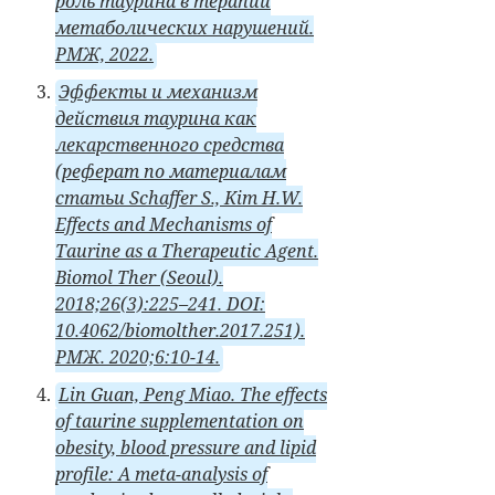
роль таурина в терапии
метаболических нарушений.
РМЖ, 2022.
Эффекты и механизм
действия таурина как
лекарственного средства
(реферат по материалам
статьи Schaffer S., Kim H.W.
Effects and Mecha­nisms of
Taurine as a Therapeutic Agent.
Biomol Ther (Seoul).
2018;26(3):225–241. DOI:
10.4062/biomolther.2017.251).
РМЖ. 2020;6:10-14.
Lin Guan, Peng Miao. The effects
of taurine supplementation on
obesity, blood pressure and lipid
profile: A meta-analysis of