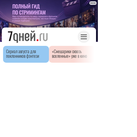
Сериал августа для
«Смешарики сквозь
поклонников фэнтези
вселенные» уже в кино