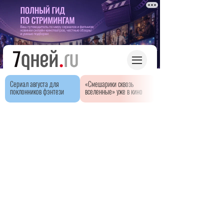
Сериал августа для
«Смешарики сквозь
поклонников фэнтези
вселенные» уже в кино