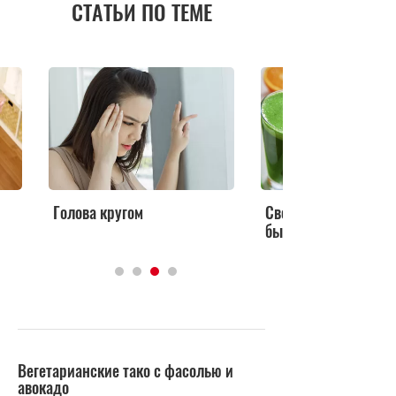
СТАТЬИ ПО ТЕМЕ
Голова кругом
Свежевыжатые соки
быть вредны