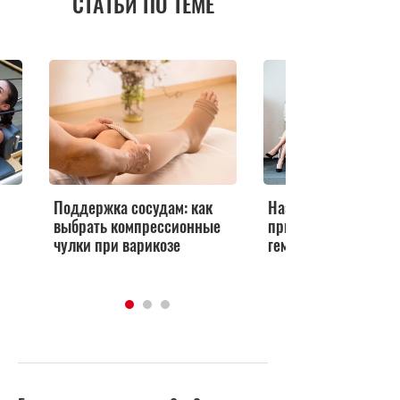
СТАТЬИ ПО ТЕМЕ
Поддержка сосудам: как
Названа одна из гл
выбрать компрессионные
причин варикоза и
чулки при варикозе
геморроя