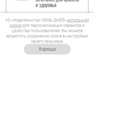
и здоровья
АО «Издательство СЕМЬ ДНЕЙ»
использует
Муза Йоргоса
cookie
для персонализации сервисов и
Лантимоса: изящное
удобства пользователей. Вы можете
старение Рэйчел Вайс
запретить сохранение cookie в настройках
подарило звезде новую
своего браузера.
эру актерской карьеры
Хорошо
«Остров Мечты»
открывает более 30
новых пространств F&B
в уличной части парка
ЗВЕЗДЫ В ТРЕНДЕ