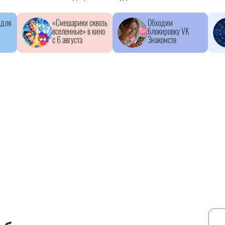
 для
«Смешарики сквозь
Обходим
вселенные» в кино
блокировку VK
с 6 августа
Знакомств