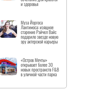
и здоровья
Муза Йоргоса
Лантимоса: изящное
старение Рэйчел Вайс
подарило звезде новую
эру актерской карьеры
«Остров Мечты»
открывает более 30
новых пространств F&B
в уличной части парка