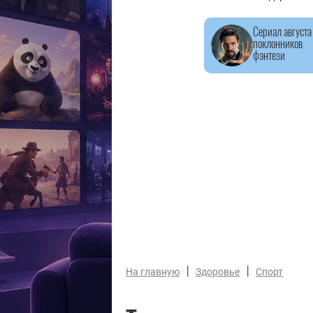
Сериал августа
поклонников
фэнтези
|
|
На главную
Здоровье
Спорт