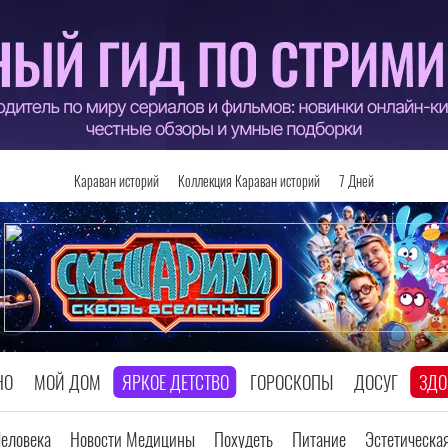
Караван историй
Коллекция Караван историй
7 Дней
НО
МОЙ ДОМ
ЯРКОЕ ДЕТСТВО
ГОРОСКОПЫ
ДОСУГ
ЗДО
Человека
Новости Медицины
Похудеть
Питание
Эстетическа