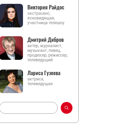
Виктория Райдос
экстрасенс,
ясновидящая,
участница телешоу
Дмитрий Дибров
актер, журналист,
музыкант, певец,
продюсер, режиссер,
телеведущий
Лариса Гузеева
актриса,
телеведущая