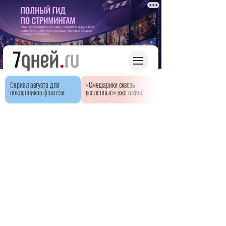
Сериал августа для
«Смешарики сквозь
поклонников фэнтези
вселенные» уже в кино