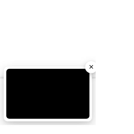
×
АО «Издательство СЕМЬ ДНЕЙ»
использует
cookie
для персонализации сервисов и
удобства пользователей. Вы можете
запретить сохранение cookie в настройках
своего браузера.
Хорошо
СТАТЬИ ПО ТЕМЕ