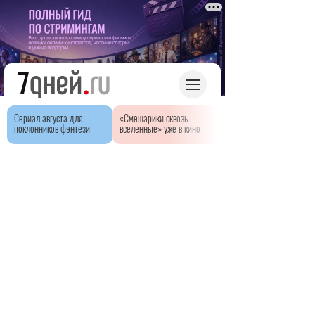
Сериал августа для
«Смешарики сквозь
поклонников фэнтези
вселенные» уже в кино