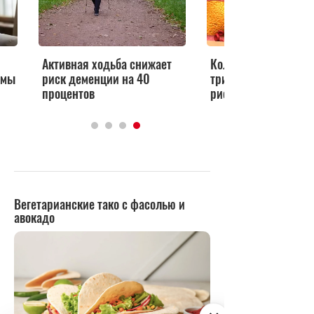
Активная ходьба снижает
Колебания холестер
омы
риск деменции на 40
триглицеридов связ
процентов
риском деменции