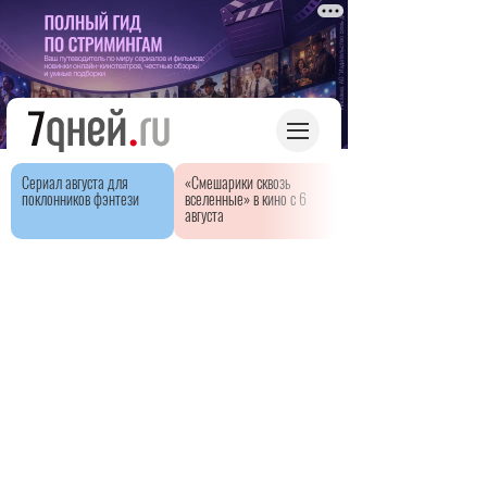
Сериал августа для
«Смешарики сквозь
поклонников фэнтези
вселенные» в кино с 6
августа