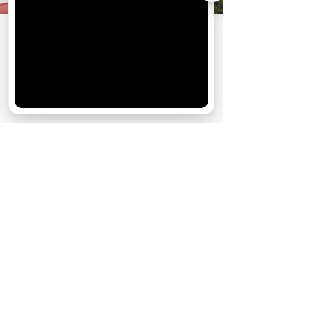
АО «Издательство СЕМЬ ДНЕЙ»
использует
cookie
для персонализации сервисов и
удобства пользователей. Вы можете
запретить сохранение cookie в настройках
своего браузера.
Хорошо
На сайте предоставлена справочная
информация. Информация в статьях
не заменяет профессиональную
медицинскую консультацию, осмотр
врача, диагностику или лечение. При
первых признаках заболевания
обратитеь к врачу.