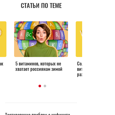
СТАТЬИ ПО ТЕМЕ
ак
5 витаминов, которых не
Солнечный помощни
хватает россиянам зимой
витамин D влияет н
развитие коронавир