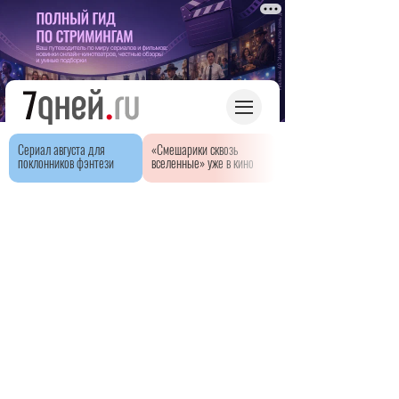
Сериал августа для
«Смешарики сквозь
поклонников фэнтези
вселенные» уже в кино