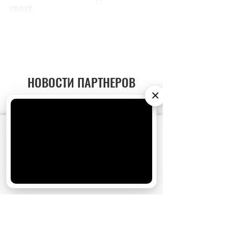
НОВОСТИ ПАРТНЕРОВ
×
МАГАЗИНЫ
АО «Издательство СЕМЬ ДНЕЙ»
использует
cookie
для персонализации сервисов и
удобства пользователей. Вы можете
запретить сохранение cookie в настройках
своего браузера.
Хорошо