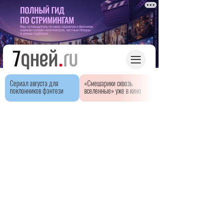
Сериал августа для
«Смешарики сквозь
поклонников фэнтези
вселенные» уже в кино