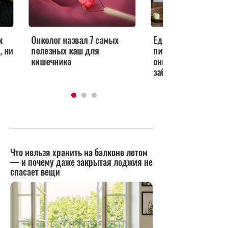
к
Онколог назвал 7 самых
Еда против рака: ка
, ни
полезных каш для
питаться во время 
кишечника
онкологического
заболевания