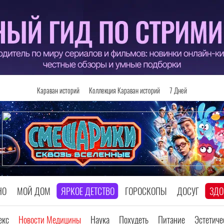
Караван историй
Коллекция Караван историй
7 Дней
НО
МОЙ ДОМ
ЯРКОЕ ДЕТСТВО
ГОРОСКОПЫ
ДОСУГ
ЗДО
екс
Новости Медицины
Наука
Похудеть
Питание
Эстетич