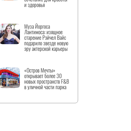
и здоровья
Муза Йоргоса
Лантимоса: изящное
старение Рэйчел Вайс
подарило звезде новую
эру актерской карьеры
«Остров Мечты»
открывает более 30
новых пространств F&B
в уличной части парка