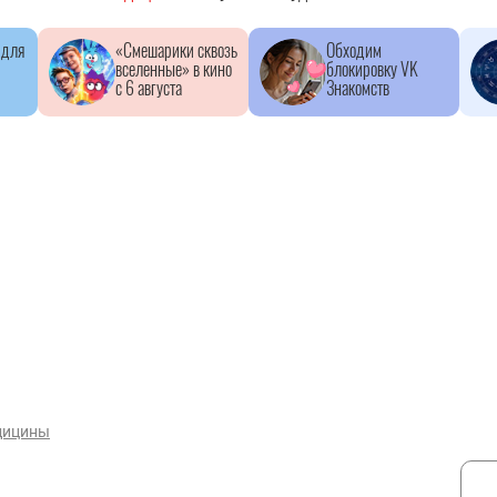
 для
«Смешарики сквозь
Обходим
вселенные» в кино
блокировку VK
с 6 августа
Знакомств
дицины