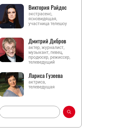
Виктория Райдос
экстрасенс,
ясновидящая,
участница телешоу
Дмитрий Дибров
актер, журналист,
музыкант, певец,
продюсер, режиссер,
телеведущий
Лариса Гузеева
актриса,
телеведущая