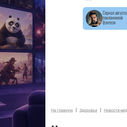
Сериал августа
поклонников
фэнтези
|
|
На главную
Здоровье
Новости ме