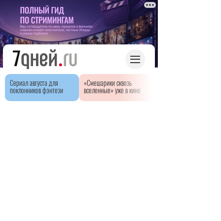
Сериал августа для
«Смешарики сквозь
поклонников фэнтези
вселенные» уже в кино