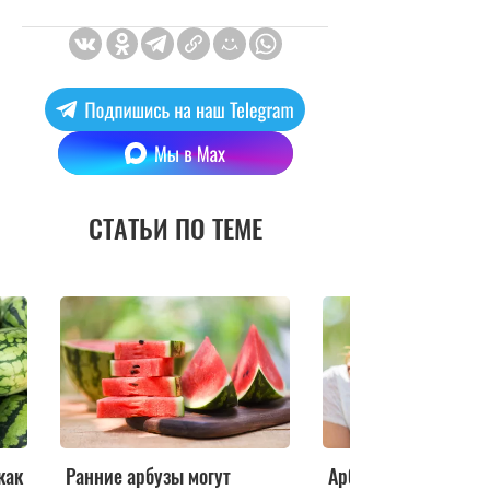
СТАТЬИ ПО ТЕМЕ
Арбуз и квас: врачи
Арбузы, дыни, перс