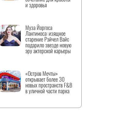
и здоровья
Муза Йоргоса
Лантимоса: изящное
старение Рэйчел Вайс
подарило звезде новую
эру актерской карьеры
«Остров Мечты»
открывает более 30
новых пространств F&B
в уличной части парка