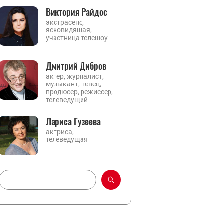
Виктория Райдос
экстрасенс,
ясновидящая,
участница телешоу
Дмитрий Дибров
актер, журналист,
музыкант, певец,
продюсер, режиссер,
телеведущий
Лариса Гузеева
актриса,
телеведущая