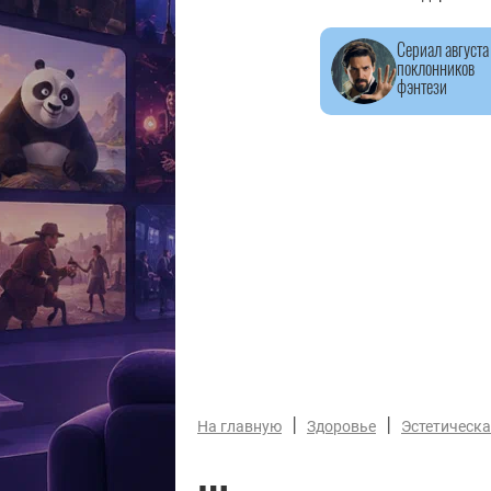
Сериал августа
поклонников
фэнтези
|
|
На главную
Здоровье
Эстетическ