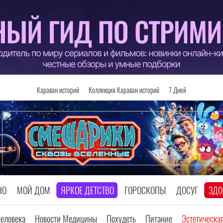
Караван историй
Коллекция Караван историй
7 Дней
НО
МОЙ ДОМ
ЯРКОЕ ДЕТСТВО
ГОРОСКОПЫ
ДОСУГ
ЗДО
Человека
Новости Медицины
Похудеть
Питание
Эстетическа