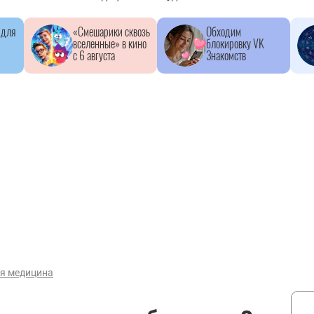
 для
«Смешарики сквозь
Обходим
вселенные» в кино
блокировку VK
с 6 августа
Знакомств
ая медицина