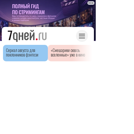
Сериал августа для
«Смешарики сквозь
поклонников фэнтези
вселенные» уже в кино