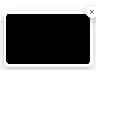
×
СОБЫТИЯ НА ВИДЕО
АО «Издательство СЕМЬ ДНЕЙ»
использует
cookie
для персонализации сервисов и
удобства пользователей. Вы можете
запретить сохранение cookie в настройках
своего браузера.
Хорошо