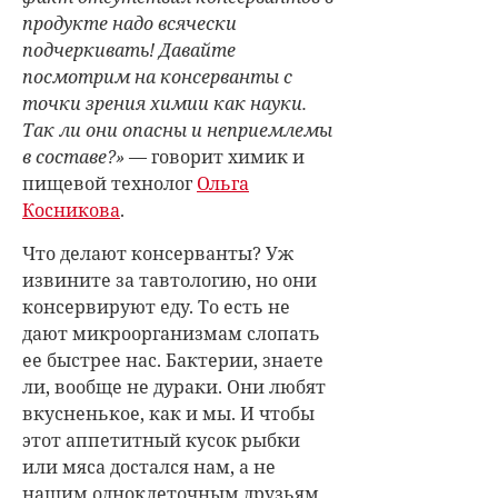
продукте надо всячески
подчеркивать! Давайте
посмотрим на консерванты с
точки зрения химии как науки.
Так ли они опасны и неприемлемы
в составе?»
— говорит химик и
пищевой технолог
Ольга
Косникова
.
Что делают консерванты? Уж
извините за тавтологию, но они
консервируют еду. То есть не
дают микроорганизмам слопать
ее быстрее нас. Бактерии, знаете
ли, вообще не дураки. Они любят
вкусненькое, как и мы. И чтобы
этот аппетитный кусок рыбки
или мяса достался нам, а не
нашим одноклеточным друзьям,