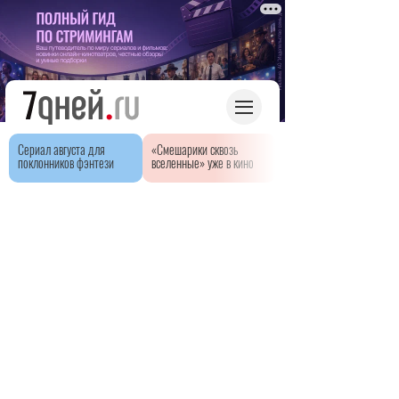
Сериал августа для
«Смешарики сквозь
поклонников фэнтези
вселенные» уже в кино