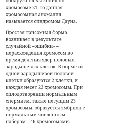
обнаружена 3-я копия по
хромосоме 21, то данная
хромосомная аномалия
называется синдромом Дауна.
Простая трисомная форма
возникает в результате
случайной «ошибки» –
нерасхождения хромосом во
время деления ядер половых
зародышевых клеток. В норме из
одной зародышевой половой
клетки образуются 2 клетки, и
каждая несет 23 хромосомы. При
оплодотворении нормальным
спермием, также несущим 23
хромосомы, образуется эмбрион с
нормальным численным
набором – 46 хромосомами.