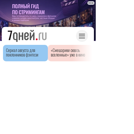
Сериал августа для
«Смешарики сквозь
поклонников фэнтези
вселенные» уже в кино