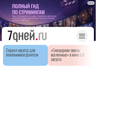
Сериал августа для
«Смешарики сквозь
поклонников фэнтези
вселенные» в кино с 6
августа