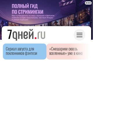
Сериал августа для
«Смешарики сквозь
поклонников фэнтези
вселенные» уже в кино