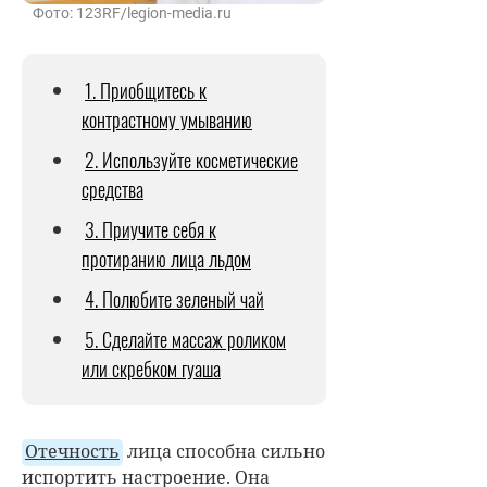
Фото: 123RF/legion-media.ru
1. Приобщитесь к
контрастному умыванию
2. Используйте косметические
средства
3. Приучите себя к
протиранию лица льдом
4. Полюбите зеленый чай
5. Сделайте массаж роликом
или скребком гуаша
Отечность
лица способна сильно
испортить настроение. Она