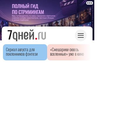
Сериал августа для
«Смешарики сквозь
поклонников фэнтези
вселенные» уже в кино