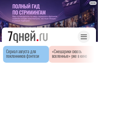
Сериал августа для
«Смешарики сквозь
поклонников фэнтези
вселенные» уже в кино