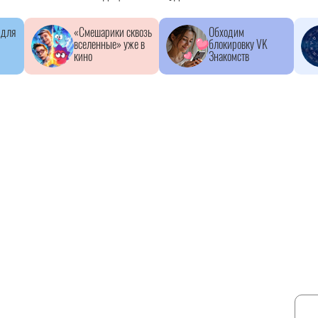
 для
«Смешарики сквозь
Обходим
вселенные» уже в
блокировку VK
кино
Знакомств