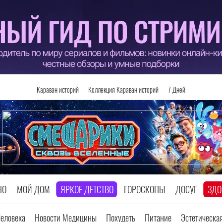
Караван историй
Коллекция Караван историй
7 Дней
НО
МОЙ ДОМ
ЯРКОЕ ДЕТСТВО
ГОРОСКОПЫ
ДОСУГ
ЗДО
Человека
Новости Медицины
Похудеть
Питание
Эстетическа