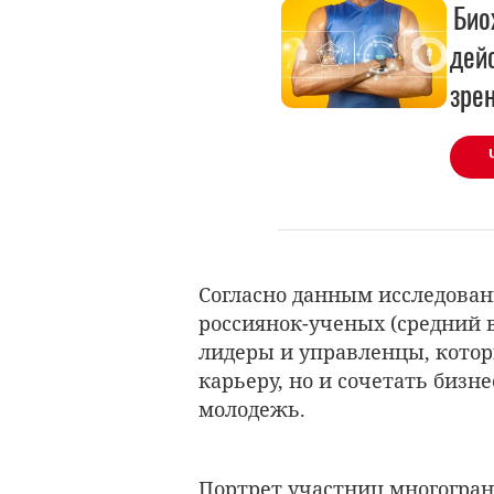
Био
дей
зре
Согласно данным исследован
россиянок-ученых (средний 
лидеры и управленцы, котор
карьеру, но и сочетать бизн
молодежь.
Портрет участниц многогран