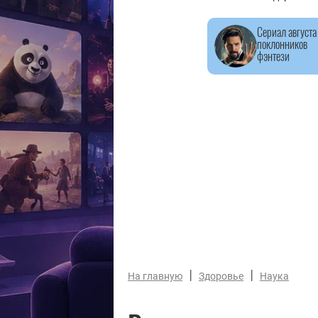
Сериал августа
поклонников
фэнтези
|
|
На главную
Здоровье
Наука