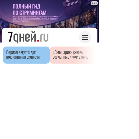
Сериал августа для
«Смешарики сквозь
поклонников фэнтези
вселенные» уже в кино