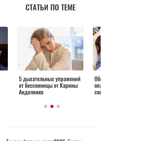
СТАТЬИ ПО ТЕМЕ
5 дыхательных упражений
Обнаружена неожид
от бессонницы от Карины
опасность дневной
Андоленко
сонливости