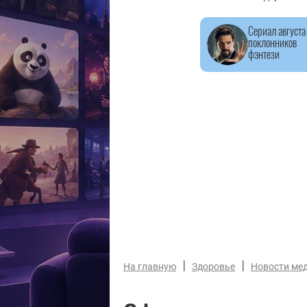
Сериал августа
поклонников
фэнтези
|
|
На главную
Здоровье
Новости ме