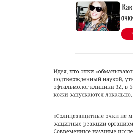
Как
очки
Идея, что очки «обманывают
подтвержденный наукой, утв
офтальмолог клиники 3Z, в б
кожи запускаются локально,
«Солнцезащитные очки не м
защитные реакции организма
Современные научные исслед