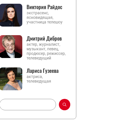
Виктория Райдос
экстрасенс,
ясновидящая,
участница телешоу
Дмитрий Дибров
актер, журналист,
музыкант, певец,
продюсер, режиссер,
телеведущий
Лариса Гузеева
актриса,
телеведущая