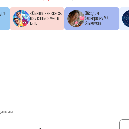
 для
«Смешарики сквозь
Обходим
вселенные» уже в
блокировку VK
кино
Знакомств
дицины