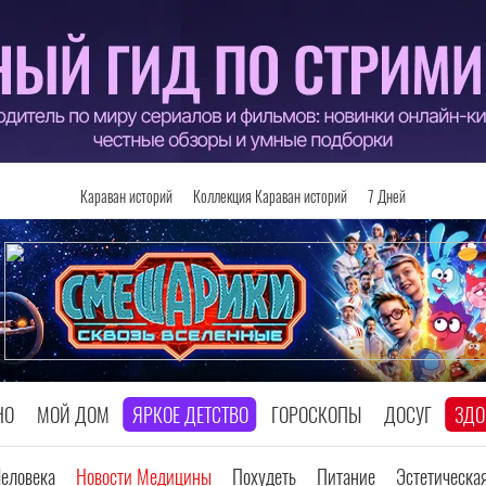
Караван историй
Коллекция Караван историй
7 Дней
НО
МОЙ ДОМ
ЯРКОЕ ДЕТСТВО
ГОРОСКОПЫ
ДОСУГ
ЗДО
Человека
Новости Медицины
Похудеть
Питание
Эстетическа