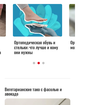
Ортопедическая обувь и
Ортопед: как избави
стельки: что лучше и кому
мозолей и натопты
а
они нужны