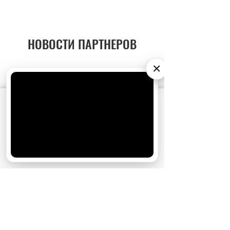
НОВОСТИ ПАРТНЕРОВ
×
МАГАЗИНЫ
АО «Издательство СЕМЬ ДНЕЙ»
использует
cookie
для персонализации сервисов и
удобства пользователей. Вы можете
запретить сохранение cookie в настройках
своего браузера.
Хорошо