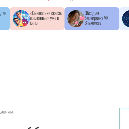
 для
«Смешарики сквозь
Обходим
вселенные» уже в
блокировку VK
кино
Знакомств
дицины