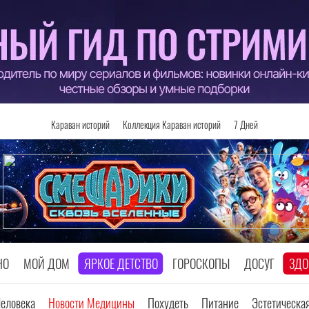
Караван историй
Коллекция Караван историй
7 Дней
НО
МОЙ ДОМ
ЯРКОЕ ДЕТСТВО
ГОРОСКОПЫ
ДОСУГ
ЗДО
Человека
Новости Медицины
Похудеть
Питание
Эстетическа