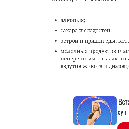
алкоголя;
сахара и сладостей;
острой и пряной еды, ко
молочных продуктов (час
непереносимость лактозы
вздутие живота и диарея)
Вст
хуп