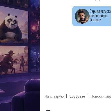
Сериал августа
поклонников
фэнтези
|
|
На главную
Здоровье
Новости ме