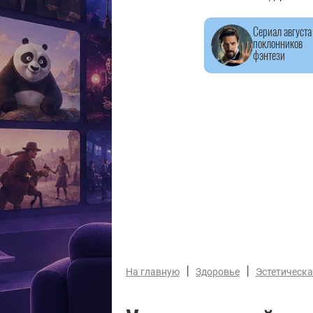
Сериал августа
поклонников
фэнтези
|
|
На главную
Здоровье
Эстетическ