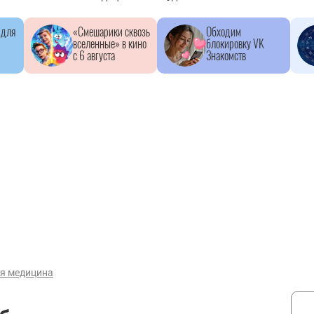
 для
«Смешарики сквозь
Обходим
вселенные» в кино
блокировку VK
с 6 августа
Знакомств
ая медицина