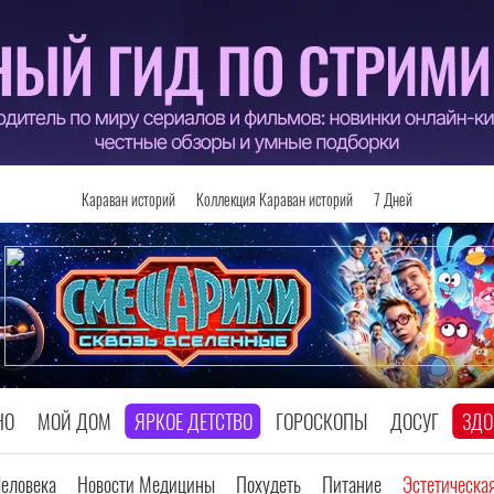
Караван историй
Коллекция Караван историй
7 Дней
НО
МОЙ ДОМ
ЯРКОЕ ДЕТСТВО
ГОРОСКОПЫ
ДОСУГ
ЗДО
Человека
Новости Медицины
Похудеть
Питание
Эстетическа