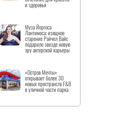
и здоровья
Муза Йоргоса
Лантимоса: изящное
старение Рэйчел Вайс
подарило звезде новую
эру актерской карьеры
«Остров Мечты»
открывает более 30
новых пространств F&B
в уличной части парка