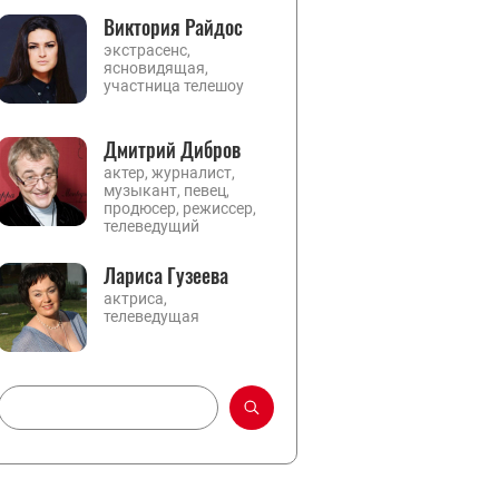
Виктория Райдос
экстрасенс,
ясновидящая,
участница телешоу
Дмитрий Дибров
актер, журналист,
музыкант, певец,
продюсер, режиссер,
телеведущий
Лариса Гузеева
актриса,
телеведущая