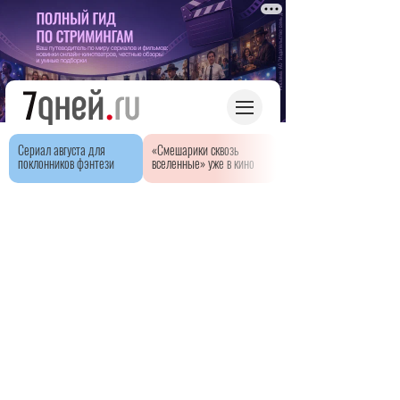
Сериал августа для
«Смешарики сквозь
поклонников фэнтези
вселенные» уже в кино