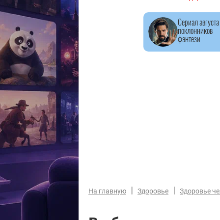
Сериал августа
поклонников
фэнтези
|
|
На главную
Здоровье
Здоровье ч