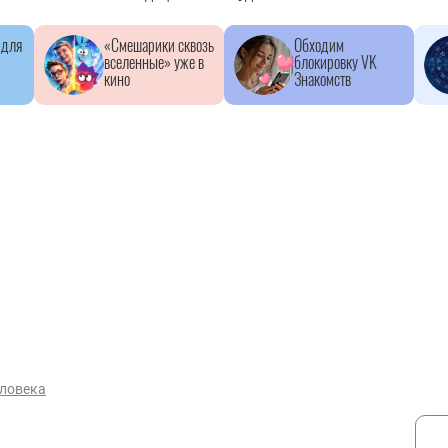
 для
«Смешарики сквозь
Обходим
вселенные» уже в
блокировку VK
кино
Знакомств
еловека