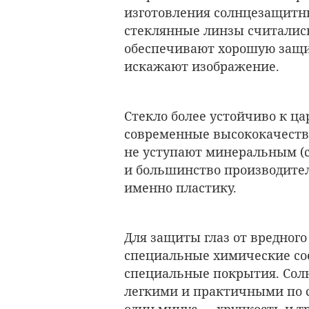
изготовления солнцезащитны
стеклянные линзы считалис
обеспечивают хорошую защи
искажают изображение.
Стекло более устойчиво к ца
современные высококачест
не уступают минеральным (ст
и большинство производител
именно пластику.
Для защиты глаз от вредного
специальные химические сое
специальные покрытия. Сол
легкими и практичными по с
один минус — хрупкость и т