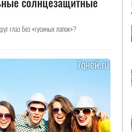
ьные солнцезащитные
круг глаз без «гусиных лапок»?