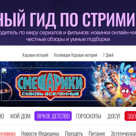
Караван историй
Коллекция Караван историй
7 Дней
НО
МОЙ ДОМ
ЯРКОЕ ДЕТСТВО
ГОРОСКОПЫ
ДОСУГ
ЗДО
Человека
Новости Медицины
Похудеть
Питание
Эстетическа