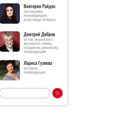
Виктория Райдос
экстрасенс,
ясновидящая,
участница телешоу
Дмитрий Дибров
актер, журналист,
музыкант, певец,
продюсер, режиссер,
телеведущий
Лариса Гузеева
актриса,
телеведущая