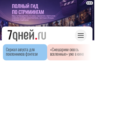
Сериал августа для
«Смешарики сквозь
поклонников фэнтези
вселенные» уже в кино