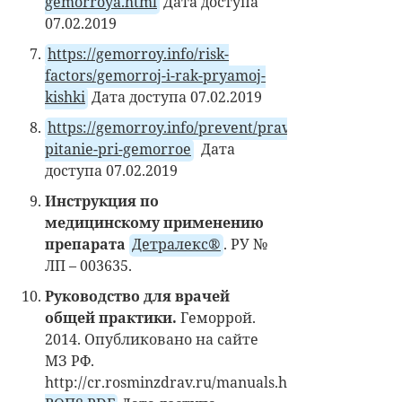
gemorroya.html
Дата доступа
07.02.2019
https://gemorroy.info/risk-
factors/gemorroj-i-rak-pryamoj-
kishki
Дата доступа 07.02.2019
https://gemorroy.info/prevent/pravilnoe-
pitanie-pri-gemorroe
Дата
доступа 07.02.2019
Инструкция по
медицинскому применению
препарата
Детралекс®
. РУ №
ЛП – 003635.
Руководство для врачей
общей практики.
Геморрой.
2014. Опубликовано на сайте
МЗ РФ.
http://cr.rosminzdrav.ru/manuals.html