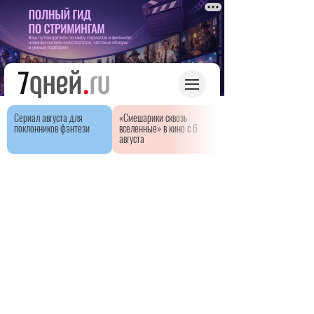
Сериал августа для
«Смешарики сквозь
поклонников фэнтези
вселенные» в кино с 6
августа