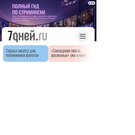
Сериал августа для
«Смешарики сквозь
поклонников фэнтези
вселенные» уже в кино