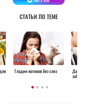
СТАТЬИ ПО ТЕМЕ
 для
Гладим котиков без слез
Дары моря повыша
забеременеть