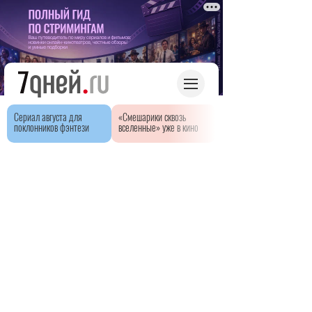
Сериал августа для
«Смешарики сквозь
поклонников фэнтези
вселенные» уже в кино