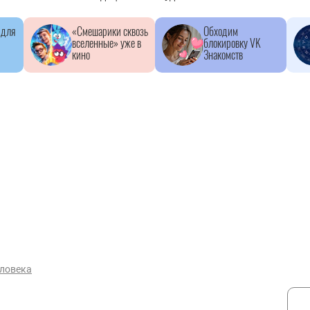
 для
«Смешарики сквозь
Обходим
вселенные» уже в
блокировку VK
кино
Знакомств
еловека