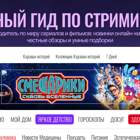
Караван историй
Коллекция Караван историй
7 Дней
НО
МОЙ ДОМ
ЯРКОЕ ДЕТСТВО
ГОРОСКОПЫ
ДОСУГ
ЗДО
Человека
Новости Медицины
Похудеть
Питание
Эстетическа