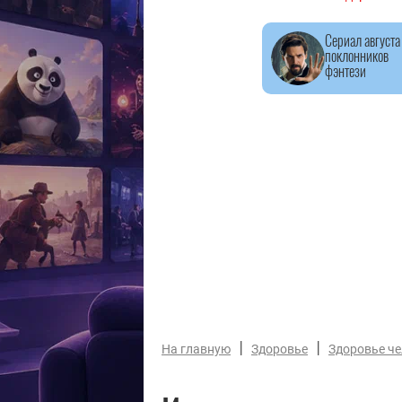
Сериал августа
поклонников
фэнтези
|
|
На главную
Здоровье
Здоровье ч