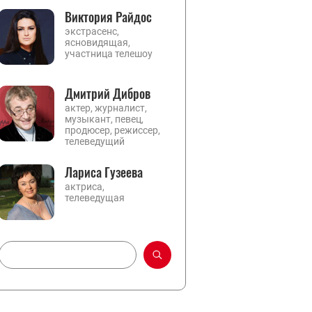
Виктория Райдос
экстрасенс,
ясновидящая,
участница телешоу
Дмитрий Дибров
актер, журналист,
музыкант, певец,
продюсер, режиссер,
телеведущий
Лариса Гузеева
актриса,
телеведущая