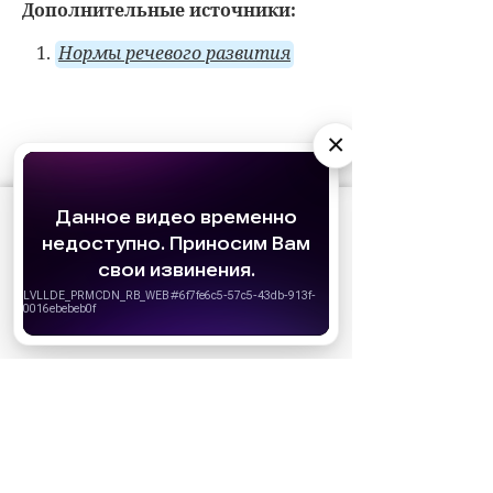
Дополнительные
источники:
Нормы речевого развития
×
СОБЫТИЯ НА ВИДЕО
АО «Издательство СЕМЬ ДНЕЙ»
использует
cookie
для персонализации сервисов и
удобства пользователей. Вы можете
запретить сохранение cookie в настройках
своего браузера.
Хорошо