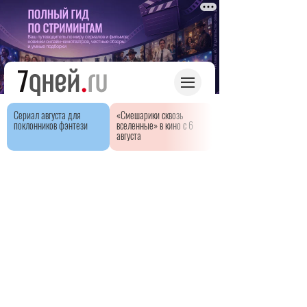
Сериал августа для
«Смешарики сквозь
поклонников фэнтези
вселенные» в кино с 6
августа