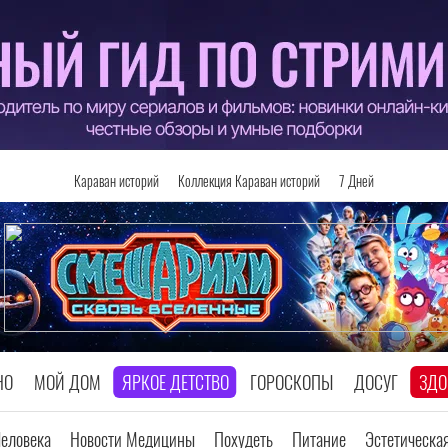
Караван историй
Коллекция Караван историй
7 Дней
НО
МОЙ ДОМ
ЯРКОЕ ДЕТСТВО
ГОРОСКОПЫ
ДОСУГ
ЗДО
Человека
Новости Медицины
Похудеть
Питание
Эстетическа