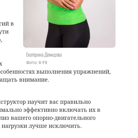
тий в
ути
,
Екатерина Демидова
х
Фото: X-Fit
особенностях выполнения упражнений,
ращать внимание.
структор научит вас правильно
мально эффективно включать их в
ализ вашего опорно-двигательного
е нагрузки лучше исключить.