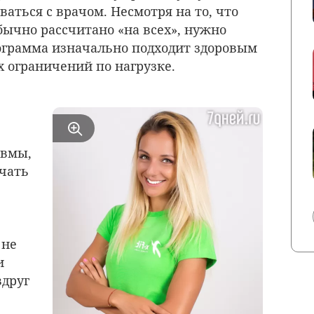
аться с врачом. Несмотря на то, что
бычно рассчитано «на всех», нужно
ограмма изначально подходит здоровым
 ограничений по нагрузке.
авмы,
ачать
 не
и
вдруг