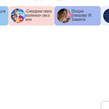
 для
«Смешарики сквозь
Обходим
вселенные» уже в
блокировку VK
кино
Знакомств